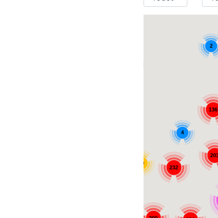
2
4
20
136
4
20
29
232