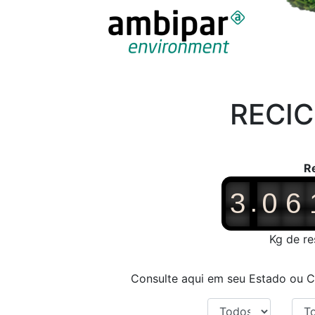
RECIC
R
.
3
0
6
Kg de r
Consulte aqui em seu Estado ou 