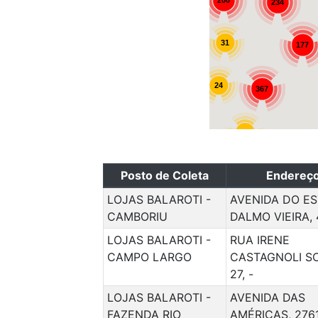
200
234
31
177
24
367
25
Posto de Coleta
Endereç
LOJAS BALAROTI -
AVENIDA DO E
CAMBORIU
DALMO VIEIRA, 
LOJAS BALAROTI -
RUA IRENE
CAMPO LARGO
CASTAGNOLI S
27, -
LOJAS BALAROTI -
AVENIDA DAS
FAZENDA RIO
AMÉRICAS, 2761