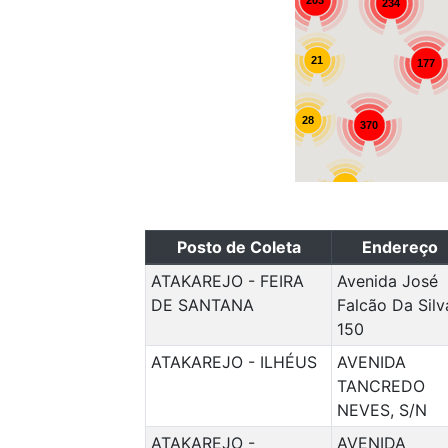
203
234
21
177
28
370
25
Posto de Coleta
Endereço
ATAKAREJO - FEIRA
Avenida José
DE SANTANA
Falcão Da Silv
150
ATAKAREJO - ILHÉUS
AVENIDA
TANCREDO
NEVES, S/N
ATAKAREJO -
AVENIDA