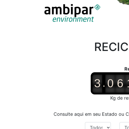
RECIC
R
.
3
0
6
Kg de r
Consulte aqui em seu Estado ou 